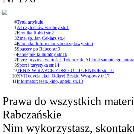
#
Tytuł artykułu
1
AI czyli chów wsobny str.1
2
Kronika Rabki str.2
3
Zmał śp. Jan Ceklarz str.4
4
Kurenda. Informator samorządowy. str.5
5
Spacery po Rabce str.9
6
Pamiętnik kulturalny str.10
7
Przez pryzmat wartości. Tokarczuk, AI i mit samotnego autora
8
Sport i turystyka str.14
9
TENIS W RABCE-ZDROJU - TURNIEJE strt 16
10
XVII edycja akcji Odkryj Beskid Wyspowy tr.17
11
Informator: teatr, kino, apteki str.18
Prawa do wszystkich materi
Rabczańskie
Nim wykorzystasz, skontakt