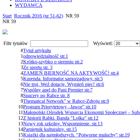
WYDAWCA
Start
Rocznik 2016 (nr 51-62)
NR 59
NR 59
Filtr tytułów
Wyświetl:
#
Tytuł artykułu
1
odpowiedzialność str.1
2
Krótko-szybko o sierpniu str.2
3
Ze sportu str. 3
4
ZAMIEŃ BIERNOŚĆ NA AKTYWOŚĆ! str.4
5
Kurenda. Informator samorządowy. str.5
6
Nie truj. Weź dotację. Wymień piec! str.6
7
Wspólny apel do Pani Premier str.7
8
Spacery po Rabce str. 8
9
Thematical Network” w Rabce-Zdroju str.9
10
Program Priorytetowy „Jawor” str.10
11
Małopolski Ośrodek Wsparcia Ekonomii Społecznej – Subre
12
Z historii Rabki. Banda "Lolka" str.12
13
Nowy rok szkolny. Wspomnienie. str.13
14
Pamiętnik kulturalny. str.15
15
Książki dla najmłodszych. "Potworne maluchy" str.19