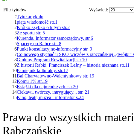
Filtr tytułów
Wyświetl:
#
Tytuł artykułu
1
piąta wiadomość str.1
2
Krótko-szybko o lutym str.2
3
Ze sportu str. 5
4
Kurenda. Informator samorządowy. str.6
5
Spacery po Rabce str. 8
6
Punkt konsultacyjno-informacyjny str. 9
7
Co nowego słychać u SKO-wiczów z rabczańskiej „dwójki” st
8
Gminny Program Rewitalizacji str.10
9
Z historii Rabki. Franciszek Leśny – historia nieznana str.11
10
Pamiętnik kulturalny. str.17
11
Bal Charytatywno-Walentynkowy str. 19
12
Komu 1% str.19
13
Książki dla najmłodszych. str.20
14
Ciekawi, twórczy, intrygujący... str. 21
15
Kino, teatr, muzea - informator s.24
Prawa do wszystkich materi
Rabczańskie