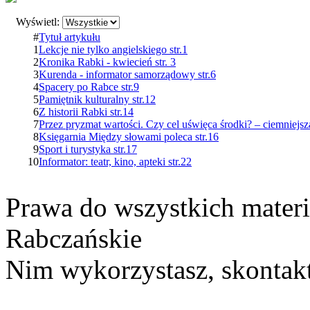
Wyświetl:
#
Tytuł artykułu
1
Lekcje nie tylko angielskiego str.1
2
Kronika Rabki - kwiecień str. 3
3
Kurenda - informator samorządowy str.6
4
Spacery po Rabce str.9
5
Pamiętnik kulturalny str.12
6
Z historii Rabki str.14
7
Przez pryzmat wartości. Czy cel uświęca środki? – ciemniejsza
8
Księgarnia Między słowami poleca str.16
9
Sport i turystyka str.17
10
Informator: teatr, kino, apteki str.22
Prawa do wszystkich materi
Rabczańskie
Nim wykorzystasz, skontakt