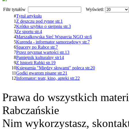
Filtr tytułów
Wyświetl:
#
Tytuł artykułu
1
Z deszczu pod rynnę str.1
2
Krótko szybko o sierpniu str.3
3
Ze sportu str.4
4
Marszałkowska Sieć Wsparcia NGO str.6
5
Kurenda - informator samorządowy str.7
6
Spacery po Rabce str.7
7
Przez pryzmat wartości str.13
8
Pamiętnik kulturalny str14
9
Z historii Rabki str.19
10
Księgarnia "Między słowami" poleca str.20
11
Godki gwarom pisane str.21
12
Informator: teatr, kino, apteki str.22
Prawa do wszystkich materi
Rabczańskie
Nim wykorzystasz, skontakt