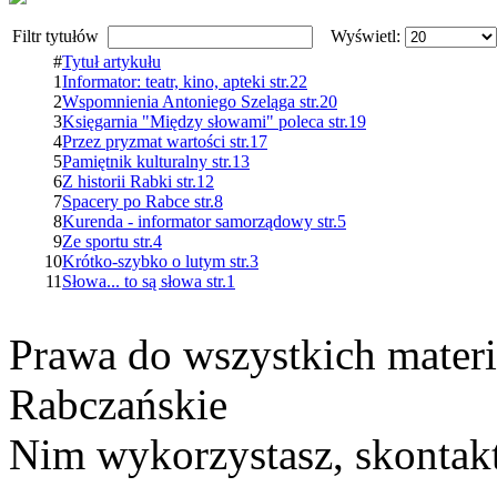
Filtr tytułów
Wyświetl:
#
Tytuł artykułu
1
Informator: teatr, kino, apteki str.22
2
Wspomnienia Antoniego Szeląga str.20
3
Księgarnia "Między słowami" poleca str.19
4
Przez pryzmat wartości str.17
5
Pamiętnik kulturalny str.13
6
Z historii Rabki str.12
7
Spacery po Rabce str.8
8
Kurenda - informator samorządowy str.5
9
Ze sportu str.4
10
Krótko-szybko o lutym str.3
11
Słowa... to są słowa str.1
Prawa do wszystkich materi
Rabczańskie
Nim wykorzystasz, skontakt