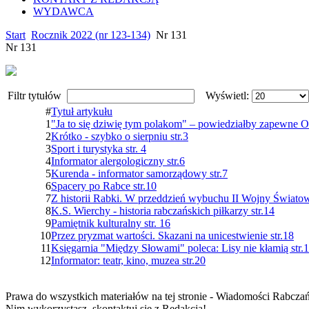
WYDAWCA
Start
Rocznik 2022 (nr 123-134)
Nr 131
Nr 131
Filtr tytułów
Wyświetl:
#
Tytuł artykułu
1
"Ja to się dziwię tym polakom" – powiedziałby zapewne Ob
2
Krótko - szybko o sierpniu str.3
3
Sport i turystyka str. 4
4
Informator alergologiczny str.6
5
Kurenda - informator samorządowy str.7
6
Spacery po Rabce str.10
7
Z historii Rabki. W przeddzień wybuchu II Wojny Światowe
8
K.S. Wierchy - historia rabczańskich piłkarzy str.14
9
Pamiętnik kulturalny str. 16
10
Przez pryzmat wartości. Skazani na unicestwienie str.18
11
Księgarnia "Między Słowami" poleca: Lisy nie kłamią str.
12
Informator: teatr, kino, muzea str.20
Prawa do wszystkich materiałów na tej stronie - Wiadomości Rabcza
Nim wykorzystasz, skontaktuj się z Redakcją!