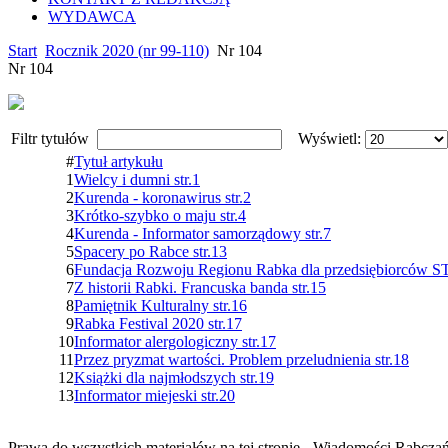
WYDAWCA
Start
Rocznik 2020 (nr 99-110)
Nr 104
Nr 104
Filtr tytułów
Wyświetl:
#
Tytuł artykułu
1
Wielcy i dumni str.1
2
Kurenda - koronawirus str.2
3
Krótko-szybko o maju str.4
4
Kurenda - Informator samorządowy str.7
5
Spacery po Rabce str.13
6
Fundacja Rozwoju Regionu Rabka dla przedsiębiorców S
7
Z historii Rabki. Francuska banda str.15
8
Pamiętnik Kulturalny str.16
9
Rabka Festival 2020 str.17
10
Informator alergologiczny str.17
11
Przez pryzmat wartości. Problem przeludnienia str.18
12
Książki dla najmłodszych str.19
13
Informator miejeski str.20
Prawa do wszystkich materiałów na tej stronie - Wiadomości Rabcza