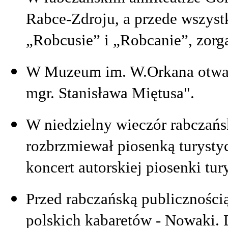
Rabce-Zdroju, a przede wszys
„Robcusie” i „Robcanie”, zorg
W Muzeum im. W.Orkana otwar
mgr. Stanisława Miętusa".
W niedzielny wieczór rabczańsk
rozbrzmiewał piosenką turystyc
koncert autorskiej piosenki tu
Przed rabczańską publicznością
polskich kabaretów - Nowaki. 