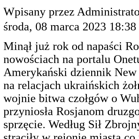
Wpisany przez Administrat
środa, 08 marca 2023 18:38
Minął już rok od napaści Ro
nowościach na portalu Onet
Amerykański dziennik New Y
na relacjach ukraińskich żoł
wojnie bitwa czołgów o Wu
przyniosła Rosjanom druzgoc
sprzęcie. Według Sił Zbrojn
straciły w rejonie miasta c